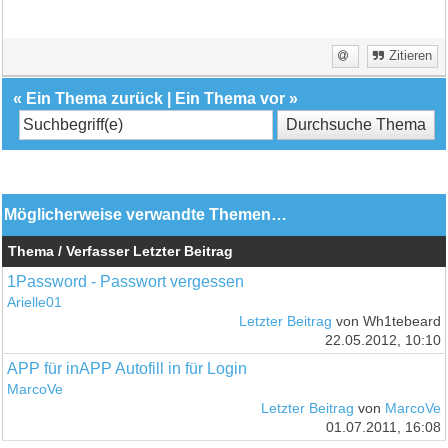
Zitieren
«
Ein Thema zurück
|
Ein Thema vor
»
Möglicherweise verwandte Themen…
Thema / Verfasser
Letzter Beitrag
1Password - Passwort vergessen
Arielle01
Letzter Beitrag
von Wh1tebeard
22.05.2012, 10:10
APP für inAPP Autofill in für Login
MarcoVe
Letzter Beitrag
von
MarcoVe
01.07.2011, 16:08