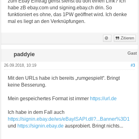
zum Ebay Eintrag gehst siehst du dort einen Link? Ich
habe zB ebay.com und signing.ebay.ch drin. So
funktioniert es ohne, das 1PW geöffnet wird. Ich denke
mal es liegt an den Verknüpfungen.
Zitieren
paddyie
Gast
26.09.2018, 10:19
#3
Mit den URLs habe ich bereits „rumgespielt“. Bringt
keine Besserung.
Mein gespeichertes Format ist immer
https://url.de
Ich habe in dem Fall auch
https://signin.ebay.de/ws/eBayISAPI.dll?...Banner%3D1
und
https://signin.ebay.de
ausprobiert. Bringt nichts...