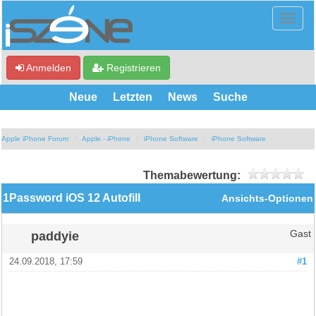
Anmelden
Registrieren
Neue
Letzten
News
Suche
Apple iPhone Forum
Apple - iPhone
iPhone Software
iPhone Software
Themabewertung:
1Password iOS 12 Autofill
Ansichts-Optionen
paddyie
Gast
24.09.2018, 17:59
#1