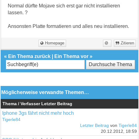
Normal dürfte Mojave sich erst gar nicht installieren
lassen. ?
Ansonsten Platte formatieren und alles neu installieren.
Homepage
Zitieren
«
Ein Thema zurück
|
Ein Thema vor
»
Möglicherweise verwandte Themen…
Thema / Verfasser
Letzter Beitrag
Iphone 3gs fährt nicht mehr hoch
Tigerle84
Letzter Beitrag
von
Tigerle84
20.12.2012, 18:59