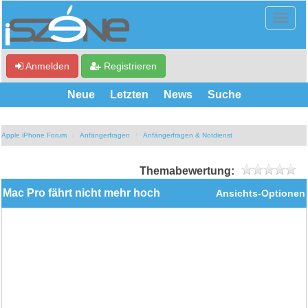
Anmelden
Registrieren
Neue
Letzten
News
Suche
Apple iPhone Forum
Anfängerfragen
Anfängerfragen & Notdienst
Themabewertung:
Mac Pro fährt nicht mehr hoch
Ansichts-Optionen