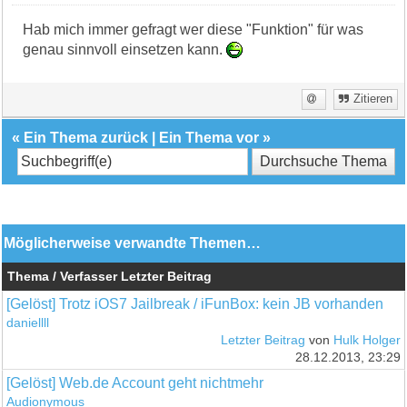
Hab mich immer gefragt wer diese "Funktion" für was
genau sinnvoll einsetzen kann.
Zitieren
«
Ein Thema zurück
|
Ein Thema vor
»
Möglicherweise verwandte Themen…
Thema / Verfasser
Letzter Beitrag
[Gelöst] Trotz iOS7 Jailbreak / iFunBox: kein JB vorhanden
daniellll
Letzter Beitrag
von
Hulk Holger
28.12.2013, 23:29
[Gelöst] Web.de Account geht nichtmehr
Audionymous