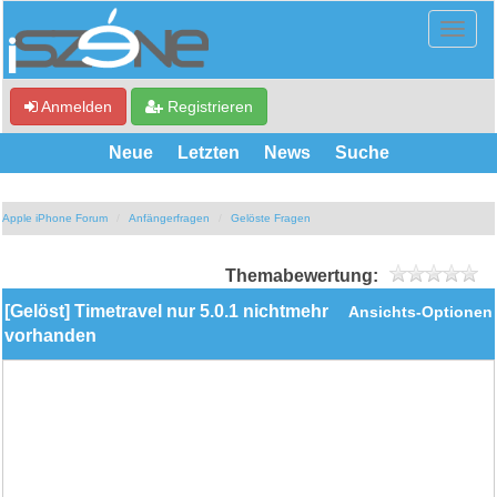
Anmelden
Registrieren
Neue
Letzten
News
Suche
Apple iPhone Forum
Anfängerfragen
Gelöste Fragen
Themabewertung:
[Gelöst] Timetravel nur 5.0.1 nichtmehr
Ansichts-Optionen
vorhanden