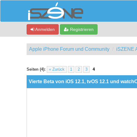
Anmelden
Registrieren
Apple iPhone Forum und Community
iSZENE A
ewertung(en) - 0 im Durchschnitt
Seiten (4):
« Zurück
1
2
3
4
Vierte Beta von iOS 12.1, tvOS 12.1 und watchO