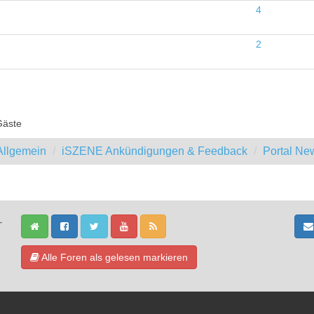
4
2
Gäste
llgemein
iSZENE Ankündigungen & Feedback
Portal Ne
-
Alle Foren als gelesen markieren