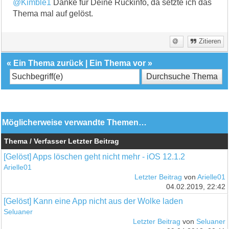
@Kimble1
Danke für Deine Rückinfo, da setzte ich das
Thema mal auf gelöst.
Zitieren
«
Ein Thema zurück
|
Ein Thema vor
»
Möglicherweise verwandte Themen…
Thema / Verfasser
Letzter Beitrag
[Gelöst] Apps löschen geht nicht mehr - iOS 12.1.2
Arielle01
Letzter Beitrag
von
Arielle01
04.02.2019, 22:42
[Gelöst] Kann eine App nicht aus der Wolke laden
Seluaner
Letzter Beitrag
von
Seluaner