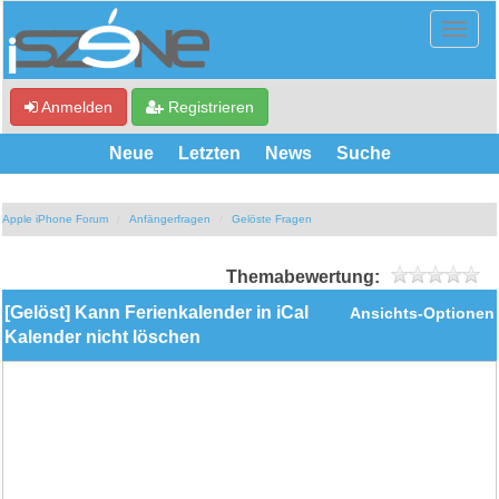
Anmelden
Registrieren
Neue
Letzten
News
Suche
Apple iPhone Forum
Anfängerfragen
Gelöste Fragen
Themabewertung:
[Gelöst] Kann Ferienkalender in iCal
Ansichts-Optionen
Kalender nicht löschen