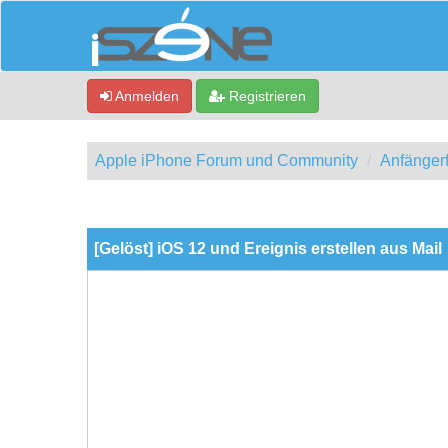
Anmelden
Registrieren
Apple iPhone Forum und Community
Anfänger
0 Bewertung(en) - 0 im Durchschnitt
1
2
3
4
5
[Gelöst] iOS 12 und Ereignis erstellen aus Mail