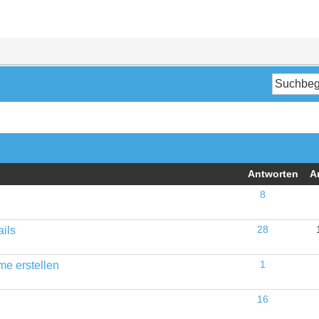
Antworten
A
8
ails
28
e erstellen
1
16