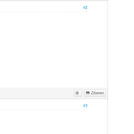
#2
Zitieren
#3