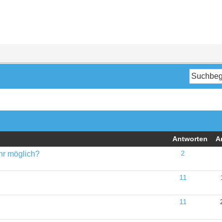
Antworten
A
hr möglich?
2
11
11