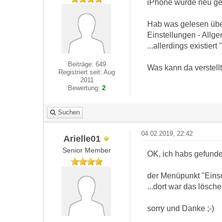
iPhone wurde neu ges
Hab was gelesen übe
Einstellungen - Allg
...allerdings existier
Beiträge: 649
Was kann da verstellt
Registriert seit: Aug
2011
Bewertung:
2
Suchen
04.02.2019, 22:42
Arielle01
Senior Member
OK, ich habs gefunde
der Menüpunkt "Einsc
...dort war das lösche
sorry und Danke ;-)