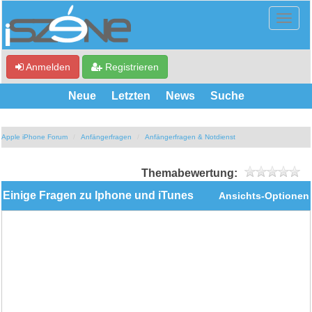
Anmelden
Registrieren
Neue
Letzten
News
Suche
Apple iPhone Forum
Anfängerfragen
Anfängerfragen & Notdienst
Themabewertung:
Einige Fragen zu Iphone und iTunes
Ansichts-Optionen