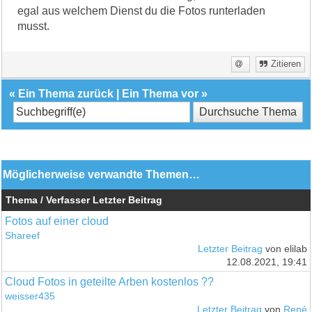
egal aus welchem Dienst du die Fotos runterladen
musst.
Zitieren
«
Ein Thema zurück
|
Ein Thema vor
»
Möglicherweise verwandte Themen…
Thema / Verfasser
Letzter Beitrag
Fotos auf einer cloud
Shareef
Letzter Beitrag
von elilab
12.08.2021, 19:41
Cloud Fotos in geteilte Arben kostenlos ??
weisser435
Letzter Beitrag
von
René