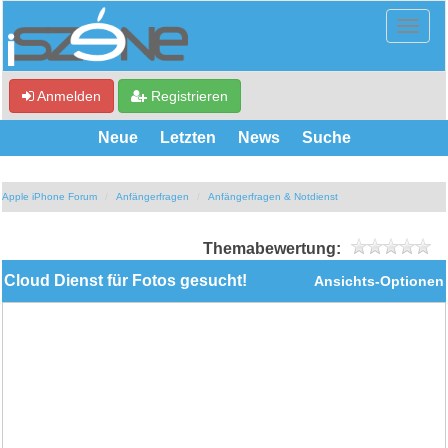
Anmelden
Registrieren
Neue
Letzten
News
Suche
Apple iPhone Forum
Anfängerfragen
Anfängerfragen & Notdienst
Themabewertung:
Cloud Dienst für Fotos gesucht!
Ansichts-Optionen