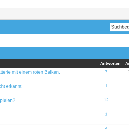
Antworten
A
tterie mit einem roten Balken.
7
cht erkannt
1
spielen?
12
1
4