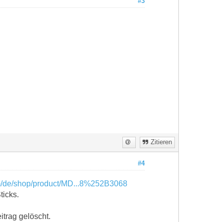
#3
Zitieren
#4
m/de/shop/product/MD...8%252B3068
ticks.
itrag gelöscht.