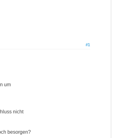
#1
fen um
chluss nicht
noch besorgen?