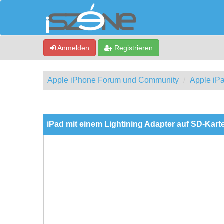
Anmelden
Registrieren
Apple iPhone Forum und Community
Apple iP
0 Bewertung(en) - 0 im Durchschnitt
1
2
3
4
5
iPad mit einem Lightining Adapter auf SD-Kar