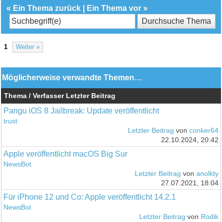
«
Ein Thema zurück
|
Ein Thema vor
»
1
Weiter »
Möglicherweise verwandte Themen…
Thema / Verfasser
Letzter Beitrag
Pangu iOS 8 Jailbreak: Update veröffentlicht
trust
Letzter Beitrag
von
conker64
22.10.2024, 20:42
Apple veröffentlicht macOS Big Sur
NewsBot
Letzter Beitrag
von
anolkty
27.07.2021, 18:04
Für iPhone 12 und Co: Apple veröffentlicht 14.2.1
NewsBot
Letzter Beitrag
von
Rodik