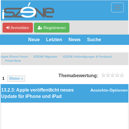
Anmelden
Registrieren
Neue
Letzten
News
Suche
Apple iPhone Forum
iSZENE Allgemein
iSZENE Ankündigungen & Feedback
Portal News
Themabewertung:
1
Weiter »
13.2.3: Apple veröffentlicht neues
Ansichts-Optionen
Update für iPhone und iPad