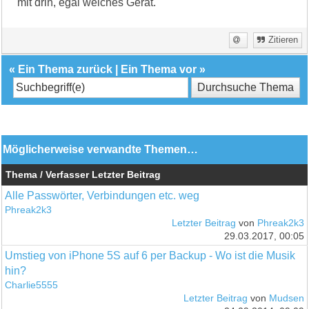
mit drin, egal welches Gerät.
Zitieren
«
Ein Thema zurück
|
Ein Thema vor
»
Möglicherweise verwandte Themen…
Thema / Verfasser
Letzter Beitrag
Alle Passwörter, Verbindungen etc. weg
Phreak2k3
Letzter Beitrag
von
Phreak2k3
29.03.2017, 00:05
Umstieg von iPhone 5S auf 6 per Backup - Wo ist die Musik
hin?
Charlie5555
Letzter Beitrag
von
Mudsen