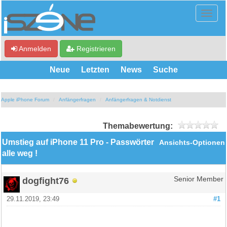
Anmelden
Registrieren
Neue
Letzten
News
Suche
Apple iPhone Forum
Anfängerfragen
Anfängerfragen & Notdienst
Themabewertung:
Umstieg auf iPhone 11 Pro - Passwörter
Ansichts-Optionen
alle weg !
dogfight76
Senior Member
29.11.2019, 23:49
#1