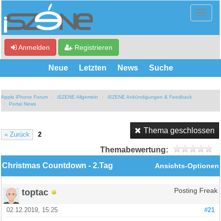
Anmelden
Registrieren
Neue
Letzten
News
Suche
Apple iPhone Forum
iSZENE Allgemein
iSZENE Ankündigungen & Feedback
Portal News
Thema geschlossen
« Zurück
2
Themabewertung:
Christmas Countdown - 2.Tag
Ansichts-Optionen
toptac
Posting Freak
02.12.2019, 15:25
#21