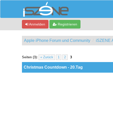
Anmelden
Registrieren
Apple iPhone Forum und Community
iSZENE A
ewertung(en) - 0 im Durchschnitt
Seiten (3):
« Zurück
1
2
3
Christmas Countdown - 20.Tag