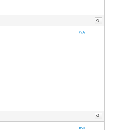
#49
#50