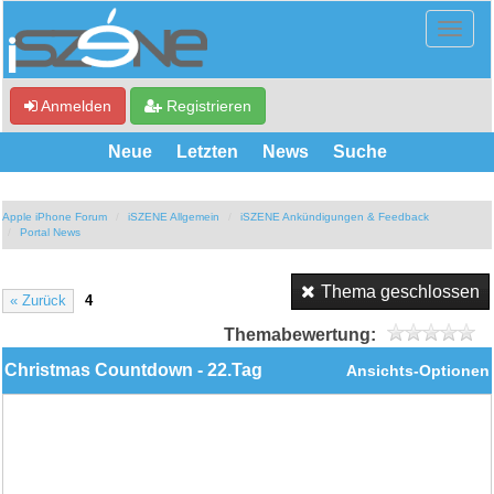
Anmelden
Registrieren
Neue
Letzten
News
Suche
Apple iPhone Forum
iSZENE Allgemein
iSZENE Ankündigungen & Feedback
Portal News
Thema geschlossen
« Zurück
4
Themabewertung:
Christmas Countdown - 22.Tag
Ansichts-Optionen