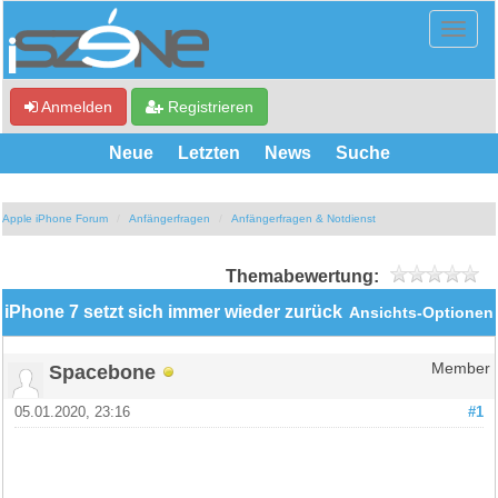
Anmelden
Registrieren
Neue
Letzten
News
Suche
Apple iPhone Forum
Anfängerfragen
Anfängerfragen & Notdienst
Themabewertung:
iPhone 7 setzt sich immer wieder zurück
Ansichts-Optionen
Spacebone
Member
05.01.2020, 23:16
#1