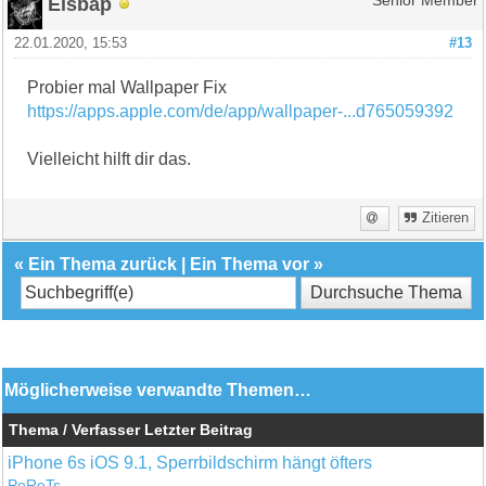
Eisbap
Senior Member
22.01.2020, 15:53
#13
Probier mal Wallpaper Fix
https://apps.apple.com/de/app/wallpaper-...d765059392
Vielleicht hilft dir das.
Zitieren
«
Ein Thema zurück
|
Ein Thema vor
»
Möglicherweise verwandte Themen…
Thema / Verfasser
Letzter Beitrag
iPhone 6s iOS 9.1, Sperrbildschirm hängt öfters
PeReTs