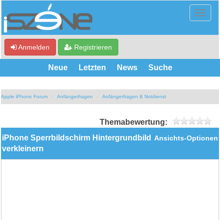
Anmelden
Registrieren
Neue
Letzten
News
Suche
Apple iPhone Forum
Anfängerfragen
Anfängerfragen & Notdienst
Themabewertung:
iPhone Sperrbildschirm Hintergrundbild
Ansichts-Optionen
verkleinern