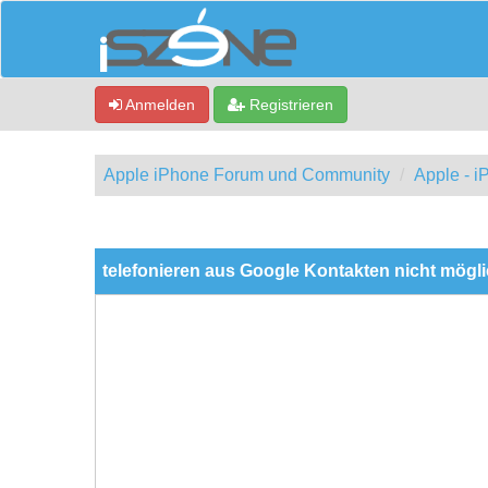
Anmelden
Registrieren
Apple iPhone Forum und Community
Apple - 
0 Bewertung(en) - 0 im Durchschnitt
1
2
3
4
5
telefonieren aus Google Kontakten nicht mögl