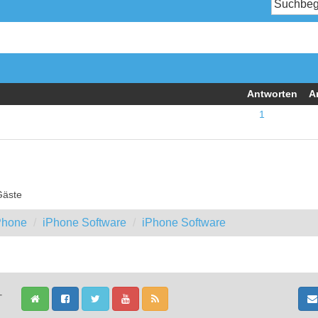
Antworten
A
1
Gäste
iPhone
iPhone Software
iPhone Software
-