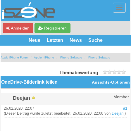
Anmelden
Registrieren
Neue
Letzten
News
Suche
Apple iPhone Forum
Apple - iPhone
iPhone Software
iPhone Software
Themabewertung:
OneDrive-Bilderlink teilen
Ansichts-Optionen
Deejan
Member
26.02.2020, 22:07
#1
(Dieser Beitrag wurde zuletzt bearbeitet: 26.02.2020, 22:08 von
Deejan
.)