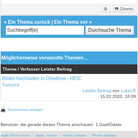
Zitieren
«
Ein Thema zurück
|
Ein Thema vor
»
Möglicherweise verwandte Themen…
Thema / Verfasser
Letzter Beitrag
Bilder hochladen in Onedrive - HEIC
TurboIce
Letzter Beitrag
von
LukeLR
15.02.2020, 18:09
Druckversion anzeigen
Benutzer, die gerade dieses Thema anschauen: 1 Gast/Gäste
Apple iPhone Forum
Apple - iPhone
iPhone Software
iPhone Software