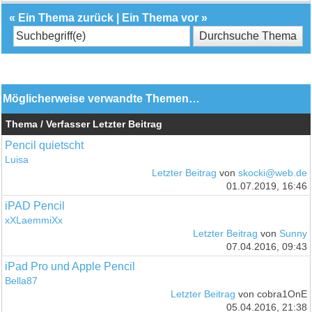
«
Ein Thema zurück
|
Ein Thema vor
»
Möglicherweise verwandte Themen…
Thema / Verfasser
Letzter Beitrag
Pencil quietscht
Luisa
Letzter Beitrag
von
skocki@web.de
01.07.2019, 16:46
iPAD Pencil
xXLaemmiXx
Letzter Beitrag
von
Sunny
07.04.2016, 09:43
iPad Pro und Apple Pencil
Bella87
Letzter Beitrag
von cobra1OnE
05.04.2016, 21:38