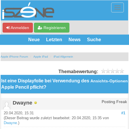
Anmelden
Registrieren
Neue
Letzten
News
Suche
Apple iPhone Forum
Apple iPad
iPad Allgemein
Themabewertung:
Ist eine Displayfolie bei Verwendung des
Ansichts-Optionen
Apple Pencil pflicht?
Dwayne
Posting Freak
20.04.2020, 15:31
#1
(Dieser Beitrag wurde zuletzt bearbeitet: 20.04.2020, 15:35 von
Dwayne
.)