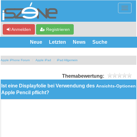
Anmelden
Registrieren
Neue
Letzten
News
Suche
Apple iPhone Forum
Apple iPad
iPad Allgemein
Themabewertung:
Ist eine Displayfolie bei Verwendung des
Ansichts-Optionen
Apple Pencil pflicht?