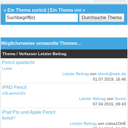
«
Ein Thema zurück
|
Ein Thema vor
»
Möglicherweise verwandte Themen…
Thema / Verfasser
Letzter Beitrag
Pencil quietscht
Luisa
Letzter Beitrag
von
skocki@web.de
01.07.2019, 16:46
iPAD Pencil
xXLaemmiXx
Letzter Beitrag
von
Sunny
07.04.2016, 09:43
iPad Pro und Apple Pencil
Bella87
Letzter Beitrag
von cobra1OnE