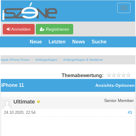
Anmelden
Registrieren
Neue
Letzten
News
Suche
Apple iPhone Forum
Anfängerfragen
Anfängerfragen & Notdienst
Themabewertung:
iPhone 11
Ansichts-Optionen
Ultimate
Senior Member
24.10.2020, 22:54
#1