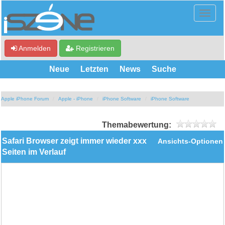
Anmelden
Registrieren
Neue
Letzten
News
Suche
Apple iPhone Forum
Apple - iPhone
iPhone Software
iPhone Software
Themabewertung:
Safari Browser zeigt immer wieder xxx
Ansichts-Optionen
Seiten im Verlauf