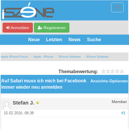
Anmelden
Registrieren
Neue
Letzten
News
Suche
Apple iPhone Forum
Apple - iPhone
iPhone Software
iPhone Software
Themabewertung:
Auf Safari muss ich mich bei Facebook
Ansichts-Optionen
immer wieder neu anmelden
Stefan J.
Member
15.02.2016, 08:38
#1