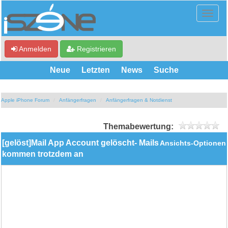
Anmelden
Registrieren
Neue
Letzten
News
Suche
Apple iPhone Forum
Anfängerfragen
Anfängerfragen & Notdienst
Themabewertung:
[gelöst]Mail App Account gelöscht- Mails
Ansichts-Optionen
kommen trotzdem an