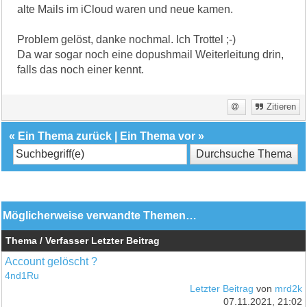
alte Mails im iCloud waren und neue kamen.
Problem gelöst, danke nochmal. Ich Trottel ;-)
Da war sogar noch eine dopushmail Weiterleitung drin,
falls das noch einer kennt.
Zitieren
«
Ein Thema zurück
|
Ein Thema vor
»
Möglicherweise verwandte Themen…
Thema / Verfasser
Letzter Beitrag
Account gelöscht ?
4nd1Ru
Letzter Beitrag
von
mrd2k
07.11.2021, 21:02