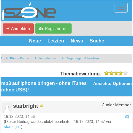
Anmelden
Registrieren
Neue
Letzten
News
Suche
Apple iPhone Forum
Anfängerfragen
Anfängerfragen & Notdienst
Themabewertung:
mp3 auf iphone bringen - ohne iTunes
Ansichts-Optionen
(ohne USB)!
starbright
Junior Member
16.12.2020, 14:56
#1
(Dieser Beitrag wurde zuletzt bearbeitet: 16.12.2020, 14:57 von
starbright
.)