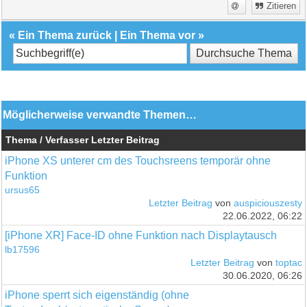
Zitieren
«
Ein Thema zurück
|
Ein Thema vor
»
Möglicherweise verwandte Themen…
Thema / Verfasser
Letzter Beitrag
iPhone XS unterer cm des Touchsreens temporär ohne
Funktion
ursus65
Letzter Beitrag
von
auspiciouszesty
22.06.2022, 06:22
[iPhone XR] Face-ID ohne Funktion nach Displaytausch
lb17596
Letzter Beitrag
von
toptac
30.06.2020, 06:26
iPhone sperrt sich eigenständig (ohne