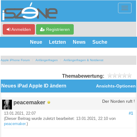
Anmelden
Registrieren
Neue
Letzten
News
Suche
Apple iPhone Forum
Anfängerfragen
Anfängerfragen & Notdienst
Themabewertung:
Neues iPad Apple ID ändern
Ansichts-Optionen
peacemaker
Der Norden ruft !
13.01.2021, 22:07
#1
(Dieser Beitrag wurde zuletzt bearbeitet: 13.01.2021, 22:10 von
peacemaker
.)