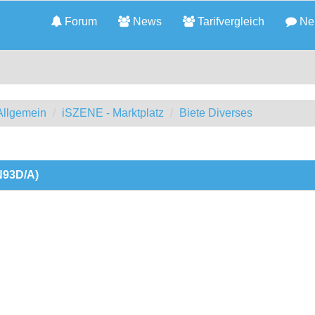
Forum
News
Tarifvergleich
Neu
llgemein
iSZENE - Marktplatz
Biete Diverses
N93D/A)