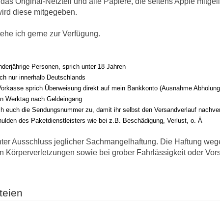
das Original-Netzteil und alle Papiere, die seitens Apple mitge
wird diese mitgegeben.
tehe ich gerne zur Verfügung.
inderjährige Personen, sprich unter 18 Jahren
ich nur innerhalb Deutschlands
Vorkasse sprich Überweisung direkt auf mein Bankkonto (Ausnahme Abholun
en Werktag nach Geldeingang
ch euch die Sendungsnummer zu, damit ihr selbst den Versandverlauf nachver
chulden des Paketdienstleisters wie bei z.B. Beschädigung, Verlust, o. Ä
unter Ausschluss jeglicher Sach­mangelhaftung. Die Haftung wege
Körperverletzungen sowie bei grober Fahr­lässig­keit oder Vorsa
teien