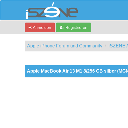
Anmelden
Registrieren
Apple iPhone Forum und Community
iSZENE A
0 Bewertung(en) - 0 im Durchschnitt
1
2
3
4
5
Apple MacBook Air 13 M1 8/256 GB silber (MG