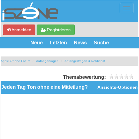
Anmelden
Registrieren
Neue
Letzten
News
Suche
Apple iPhone Forum
Anfängerfragen
Anfängerfragen & Notdienst
Themabewertung:
Jeden Tag Ton ohne eine Mitteilung?
Ansichts-Optionen