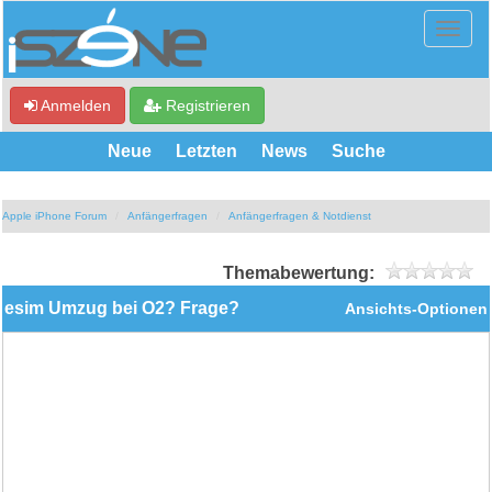
Anmelden
Registrieren
Neue
Letzten
News
Suche
Apple iPhone Forum
Anfängerfragen
Anfängerfragen & Notdienst
Themabewertung:
esim Umzug bei O2? Frage?
Ansichts-Optionen