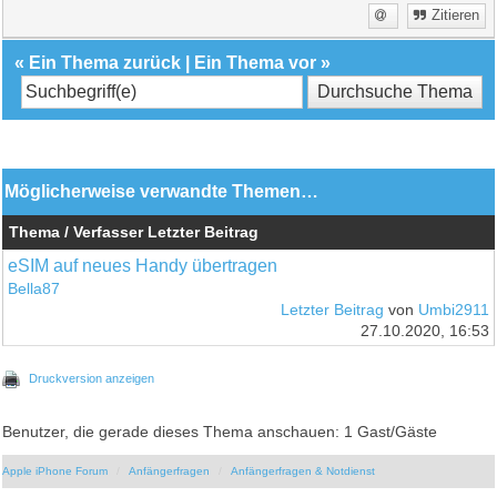
Zitieren
«
Ein Thema zurück
|
Ein Thema vor
»
Möglicherweise verwandte Themen…
Thema / Verfasser
Letzter Beitrag
eSIM auf neues Handy übertragen
Bella87
Letzter Beitrag
von
Umbi2911
27.10.2020, 16:53
Druckversion anzeigen
Benutzer, die gerade dieses Thema anschauen: 1 Gast/Gäste
Apple iPhone Forum
Anfängerfragen
Anfängerfragen & Notdienst