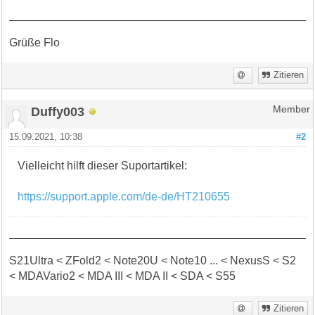
Grüße Flo
Zitieren
Duffy003
Member
15.09.2021, 10:38
#2
Vielleicht hilft dieser Suportartikel:
https://support.apple.com/de-de/HT210655
S21Ultra < ZFold2 < Note20U < Note10 ... < NexusS < S2
< MDAVario2 < MDA III < MDA II < SDA < S55
Zitieren