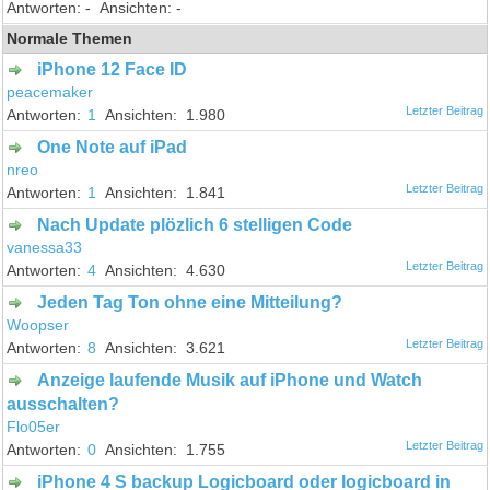
-
-
Normale Themen
iPhone 12 Face ID
peacemaker
1
1.980
One Note auf iPad
nreo
1
1.841
Nach Update plözlich 6 stelligen Code
vanessa33
4
4.630
Jeden Tag Ton ohne eine Mitteilung?
Woopser
8
3.621
Anzeige laufende Musik auf iPhone und Watch
ausschalten?
Flo05er
0
1.755
iPhone 4 S backup Logicboard oder logicboard in