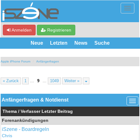
Anmelden
Registrieren
Neue
Letzten
News
Suche
Apple iPhone Forum
Anfängerfragen
« Zurück
1
…
9
…
1049
Weiter »
Anfängerfragen & Notdienst
Thema
/
Verfasser
Letzter Beitrag
Forenankündigungen
iSzene - Boardregeln
Chris