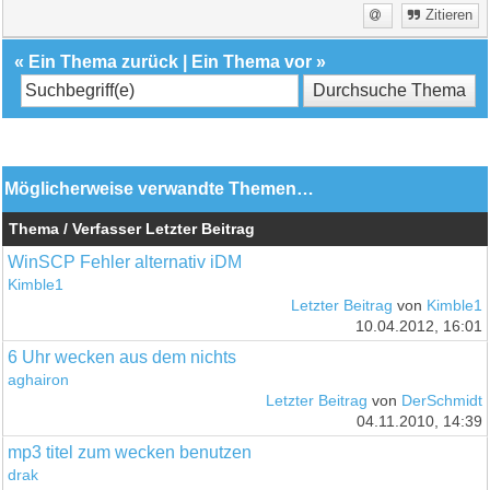
Zitieren
«
Ein Thema zurück
|
Ein Thema vor
»
Möglicherweise verwandte Themen…
Thema / Verfasser
Letzter Beitrag
WinSCP Fehler alternativ iDM
Kimble1
Letzter Beitrag
von
Kimble1
10.04.2012, 16:01
6 Uhr wecken aus dem nichts
aghairon
Letzter Beitrag
von
DerSchmidt
04.11.2010, 14:39
mp3 titel zum wecken benutzen
drak