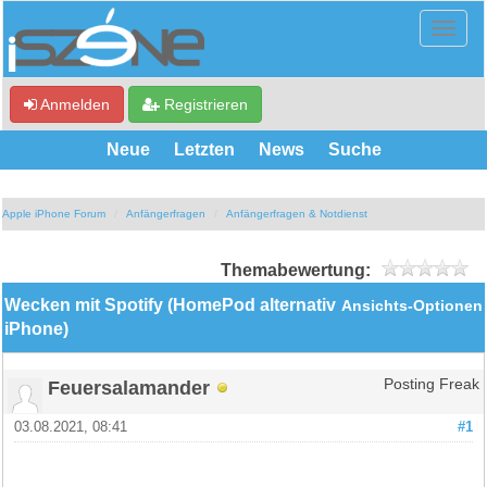
Anmelden
Registrieren
Neue
Letzten
News
Suche
Apple iPhone Forum
Anfängerfragen
Anfängerfragen & Notdienst
Themabewertung:
Wecken mit Spotify (HomePod alternativ
Ansichts-Optionen
iPhone)
Feuersalamander
Posting Freak
03.08.2021, 08:41
#1