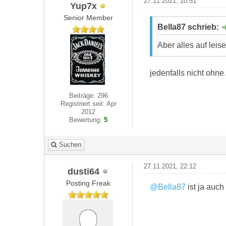
27.11.2021, 10:51
Yup7x
Senior Member
Bella87 schrieb:
Aber alles auf leis
jedenfalls nicht ohne
Beiträge: 296
Registriert seit: Apr
2012
Bewertung:
5
Suchen
27.11.2021, 22:12
dusti64
Posting Freak
@Bella87
ist ja auch