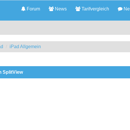
Forum
News
Tarifvergleich
Neu
ad
iPad Allgemein
m SplitView