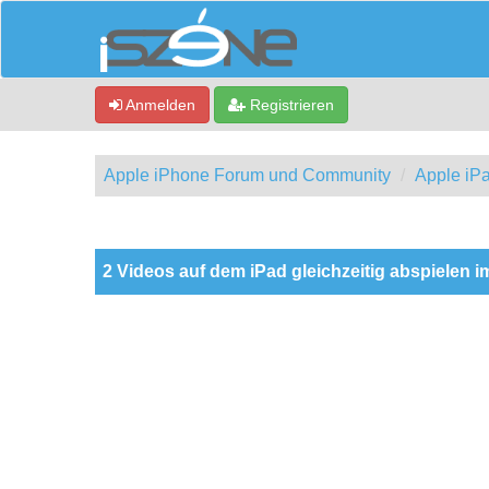
Anmelden
Registrieren
Apple iPhone Forum und Community
Apple iP
0 Bewertung(en) - 0 im Durchschnitt
1
2
3
4
5
2 Videos auf dem iPad gleichzeitig abspielen i