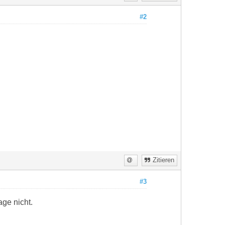
#2
Zitieren
#3
age nicht.