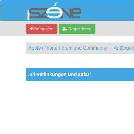
Anmelden
Registrieren
Apple iPhone Forum und Community
Anfänger
0 Bewertung(en) - 0 im Durchschnitt
1
2
3
4
5
.url-verlinkungen und safari