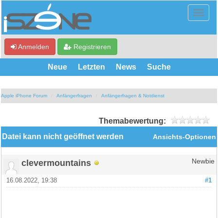
Anmelden
Registrieren
Neue
Letzten
News
Suche
Apple iPhone Forum
Anfängerfragen
Anfängerfragen & Notdienst
Themabewertung:
Datei kann nicht geöffnet werden
Ansichts-Optionen
clevermountains
Newbie
16.08.2022, 19:38
#1