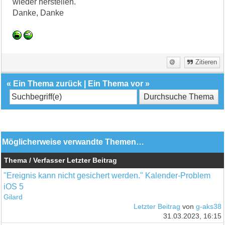
wieder herstellen.
Danke, Danke
Zitieren
«
Ein Thema zurück
|
Ein Thema vor
»
Möglicherweise verwandte Themen…
Thema / Verfasser
Letzter Beitrag
"Ereignis kann nicht gesichert werden." Kalender-Problem
iOS 5
Gilard
Letzter Beitrag
von
g-aks38
31.03.2023, 16:15