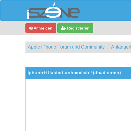
Anmelden
Registrieren
Apple iPhone Forum und Community
Anfänger
0 Bewertung(en) - 0 im Durchschnitt
1
2
3
4
5
Iphone 6 flüstert unheimlich ! (dead sreen)