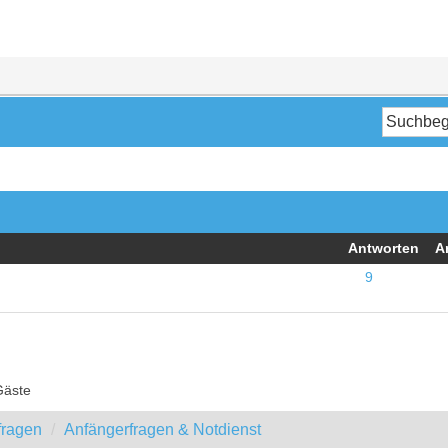
Antworten
A
9
Gäste
fragen
Anfängerfragen & Notdienst