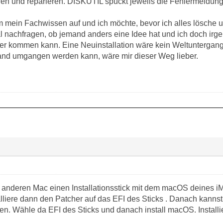
ren und reparieren. DISKUTIL spuckt jeweils die Fehlermeldun
m mein Fachwissen auf und ich möchte, bevor ich alles lösche u
l nachfragen, ob jemand anders eine Idee hat und ich doch irg
r kommen kann. Eine Neuinstallation wäre kein Weltuntergang,
and umgangen werden kann, wäre mir dieser Weg lieber.
em anderen Mac einen Installationsstick mit dem macOS deines
alliere dann den Patcher auf das EFI des Sticks . Danach kanns
ten. Wähle da EFI des Sticks und danach install macOS. Install