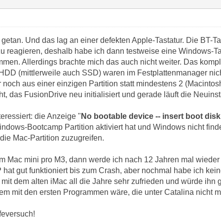
t getan. Und das lag an einer defekten Apple-Tastatur. Die BT-T
zu reagieren, deshalb habe ich dann testweise eine Windows-T
ommen. Allerdings brachte mich das auch nicht weiter. Das komp
HDD (mittlerweile auch SSD) waren im Festplattenmanager nicht
noch aus einer einzigen Partition statt mindestens 2 (Macint
t, das FusionDrive neu initialisiert und gerade läuft die Neuinst
eressiert: die Anzeige "
No bootable device -- insert boot dis
ndows-Bootcamp Partition aktiviert hat und Windows nicht finde
die Mac-Partition zuzugreifen.
um Mac mini pro M3, dann werde ich nach 12 Jahren mal wiede
hat gut funktioniert bis zum Crash, aber nochmal habe ich kein
 mit dem alten iMac all die Jahre sehr zufrieden und würde ihn
em mit den ersten Programmen wäre, die unter Catalina nicht m
feversuch!