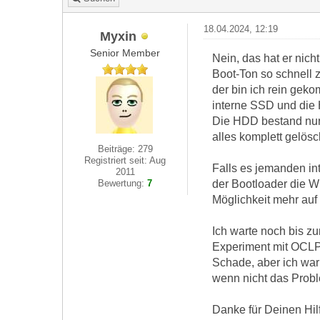
18.04.2024, 12:19
Myxin
Senior Member
Nein, das hat er nich
Boot-Ton so schnell 
der bin ich rein gek
interne SSD und die 
Die HDD bestand nur 
alles komplett gelösch
Beiträge: 279
Registriert seit: Aug
Falls es jemanden int
2011
der Bootloader die Wi
Bewertung:
7
Möglichkeit mehr auf 
Ich warte noch bis z
Experiment mit OCLP 
Schade, aber ich war
wenn nicht das Probl
Danke für Deinen Hil