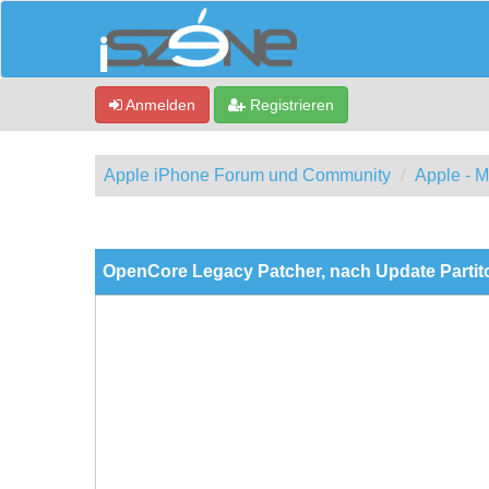
Anmelden
Registrieren
Apple iPhone Forum und Community
Apple - 
0 Bewertung(en) - 0 im Durchschnitt
1
2
3
4
5
OpenCore Legacy Patcher, nach Update Partit