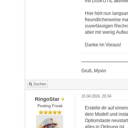
mit DISKUTIL aktivie
Hier hört nun langsa
freundlicherweise ma
zuverlässigen Rechne
aber mir wenig Aufw
Danke im Voraus!
Gruß, Myxin
Suchen
15.04.2024, 20:34
RingoStar
Posting Freak
Erstelle dir auf ein
dein Modell und inst
Optionstaste neustar
alles in Ordnung ist.