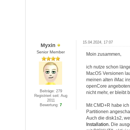
15.04.2024, 17:07
Myxin
Senior Member
Moin zusammen,
ich nutze schon läng
MacOS Versionen lauf
meinen alten iMac ins
openCore angeboten u
Beiträge: 279
nicht mehr, er bleibt
Registriert seit: Aug
2011
Mit CMD+R habe ich 
Bewertung:
7
Partitionen angescha
Auch die disk1s2, we
Installation.
Die ausg