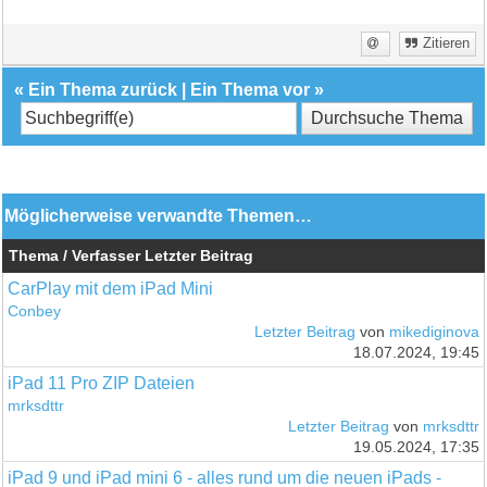
Zitieren
«
Ein Thema zurück
|
Ein Thema vor
»
Möglicherweise verwandte Themen…
Thema / Verfasser
Letzter Beitrag
CarPlay mit dem iPad Mini
Conbey
Letzter Beitrag
von
mikediginova
18.07.2024, 19:45
iPad 11 Pro ZIP Dateien
mrksdttr
Letzter Beitrag
von
mrksdttr
19.05.2024, 17:35
iPad 9 und iPad mini 6 - alles rund um die neuen iPads -