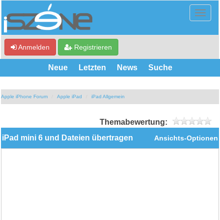
Anmelden
Registrieren
Neue
Letzten
News
Suche
Apple iPhone Forum
Apple iPad
iPad Allgemein
Themabewertung:
iPad mini 6 und Dateien übertragen
Ansichts-Optionen