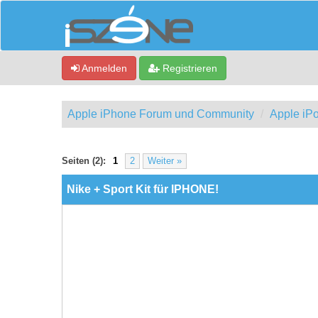
Anmelden
Registrieren
Apple iPhone Forum und Community
Apple iPo
0 Bewertung(en) - 0 im Durchschnitt
1
2
3
4
5
Seiten (2):
1
2
Weiter »
Nike + Sport Kit für IPHONE!