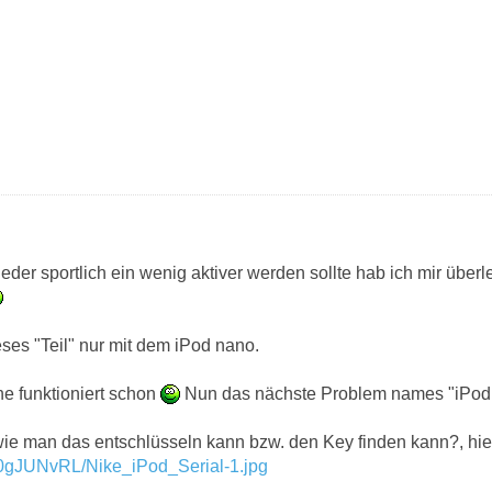
eder sportlich ein wenig aktiver werden sollte hab ich mir überl
ieses "Teil" nur mit dem iPod nano.
e funktioniert schon
Nun das nächste Problem names "iPod 
ie man das entschlüsseln kann bzw. den Key finden kann?, hier
d/U0gJUNvRL/Nike_iPod_Serial-1.jpg