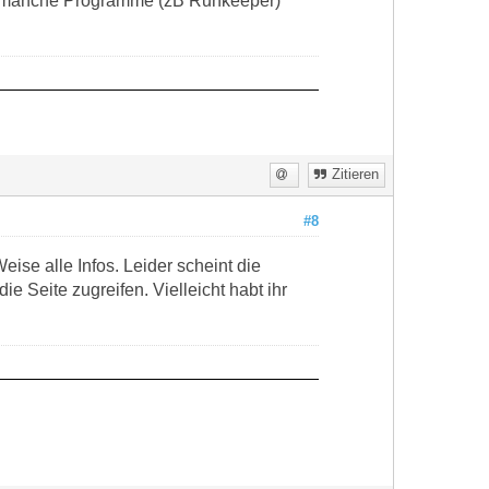
ber manche Programme (zB Runkeeper)
Zitieren
#8
ise alle Infos. Leider scheint die
e Seite zugreifen. Vielleicht habt ihr