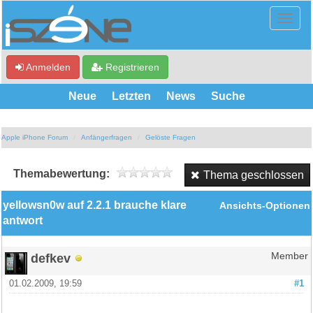
Anmelden
Registrieren
Neue
Letzten
News
Suche
Apple iPhone Forum
Anfängerfragen
Gelöste Fragen
Themabewertung:
Thema geschlossen
yellowsn0w auf 2.2.1 brauche klare
Ansichts-Optionen
antwort
defkev
Member
01.02.2009, 19:59
#1