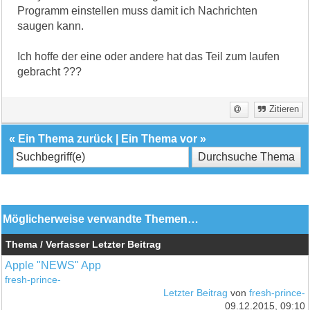
Programm einstellen muss damit ich Nachrichten
saugen kann.
Ich hoffe der eine oder andere hat das Teil zum laufen
gebracht ???
Zitieren
«
Ein Thema zurück
|
Ein Thema vor
»
Möglicherweise verwandte Themen…
Thema / Verfasser
Letzter Beitrag
Apple "NEWS" App
fresh-prince-
Letzter Beitrag
von
fresh-prince-
09.12.2015, 09:10