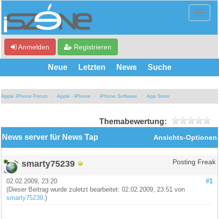
Anmelden
Registrieren
Neue
Letzten
News
Suche
Apple iPhone Forum
Apple - iPhone
iPhone Software
App Store
Themabewertung:
News server für News Tap
Ansichts-Optionen
smarty75239
Posting Freak
02.02.2009, 23:20
#1
(Dieser Beitrag wurde zuletzt bearbeitet: 02.02.2009, 23:51 von
smarty75239
.)