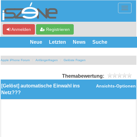
Anmelden
Registrieren
Neue
Letzten
News
Suche
Apple iPhone Forum
Anfängerfragen
Gelöste Fragen
Themabewertung:
[Gelöst] automatische Einwahl ins
Ansichts-Optionen
Netz???