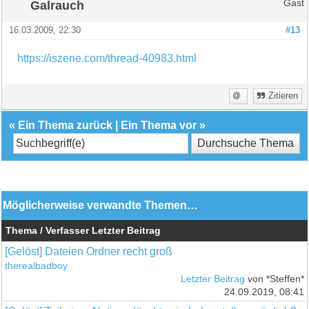
Galrauch
Gast
16.03.2009, 22:30
#13
https://iszene.com/thread-40983.html
Zitieren
«
Ein Thema zurück
|
Ein Thema vor
»
Möglicherweise verwandte Themen…
Thema / Verfasser
Letzter Beitrag
[Gelöst] Dateien Ordner recht groß
therealbadboy
Letzter Beitrag
von *Steffen*
24.09.2019, 08:41