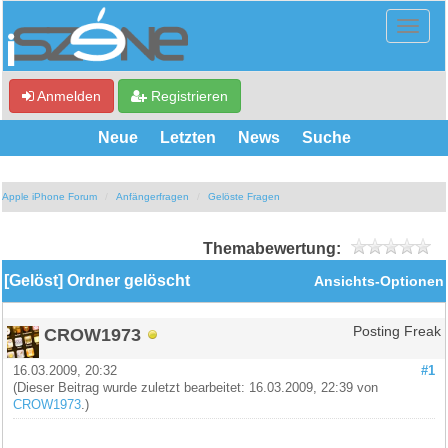
Anmelden
Registrieren
Neue
Letzten
News
Suche
Apple iPhone Forum
Anfängerfragen
Gelöste Fragen
Themabewertung:
[Gelöst] Ordner gelöscht
Ansichts-Optionen
CROW1973
Posting Freak
16.03.2009, 20:32
#1
(Dieser Beitrag wurde zuletzt bearbeitet: 16.03.2009, 22:39 von
CROW1973
.)