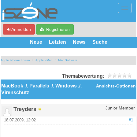
Anmelden
Registrieren
Neue
Letzten
News
Suche
Apple iPhone Forum
Apple - Mac
Mac Software
Themabewertung:
MacBook ./. Parallels ./. Windows ./.
Ansichts-Optionen
Virenschutz
Treyders
Junior Member
18.07.2009, 12:02
#1