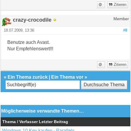
Zitieren
crazy-crocodile
Member
18.07.2009, 13:36
#8
Benutze auch Avast.
Nur Empfehlenswert!!!
Zitieren
«
Ein Thema zurück
|
Ein Thema vor
»
Möglicherweise verwandte Themen…
Thema / Verfasser
Letzter Beitrag
Windows 10 Key kaufen - Parallels