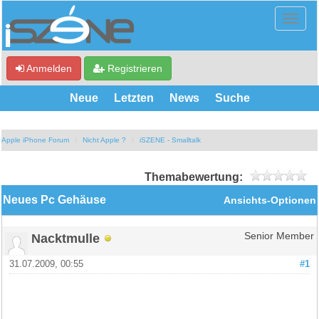
Anmelden
Registrieren
Neue
Letzten
News
Suche
Apple iPhone Forum
Nicht Apple ?
iSZENE - Smalltalk
Themabewertung:
Neues Pc Gehäuse
Ansichts-Optionen
Nacktmulle
Senior Member
31.07.2009, 00:55
#1