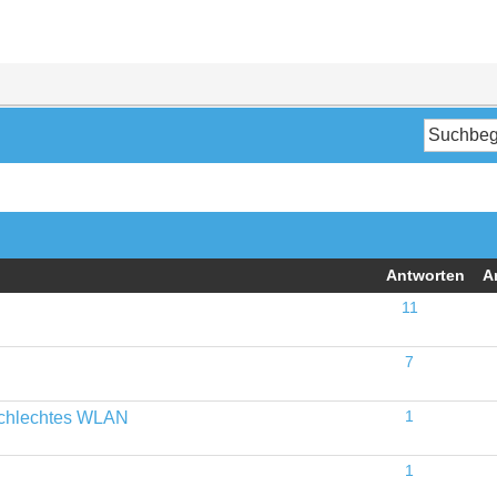
Antworten
A
11
7
schlechtes WLAN
1
1