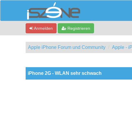
Anmelden
Registrieren
Apple iPhone Forum und Community
Apple - 
0 Bewertung(en) - 0 im Durchschnitt
1
2
3
4
5
iPhone 2G - WLAN sehr schwach