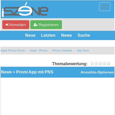
Anmelden
Registrieren
Neue
Letzten
News
Suche
Apple iPhone Forum
Apple - iPhone
iPhone Software
App Store
Themabewertung:
News + Promi App mit PNS
Ansichts-Optionen