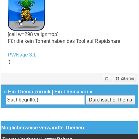
[cell w=298 valign=top]
Für die kein Torrent haben das Tool auf Rapidshare
PWNage 3.1
')
Zitieren
«
Ein Thema zurück
|
Ein Thema vor
»
Möglicherweise verwandte Themen…