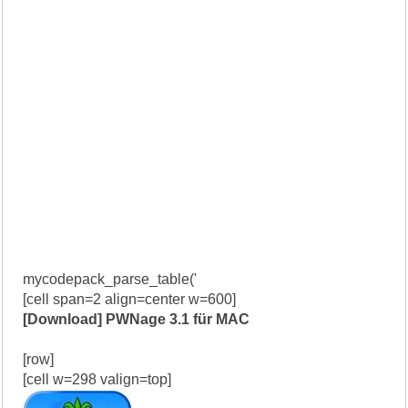
mycodepack_parse_table('
[cell span=2 align=center w=600]
[Download] PWNage 3.1 für MAC
[row]
[cell w=298 valign=top]