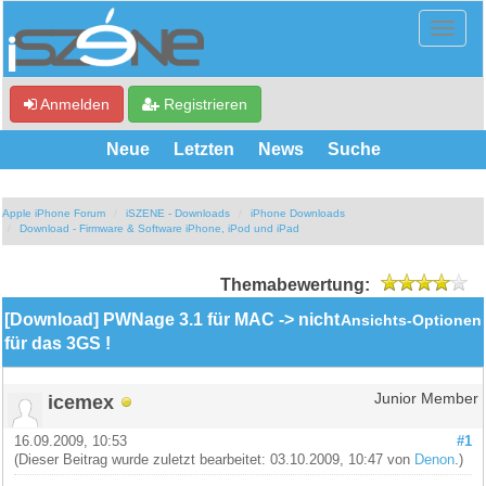
Anmelden
Registrieren
Neue
Letzten
News
Suche
Apple iPhone Forum
iSZENE - Downloads
iPhone Downloads
Download - Firmware & Software iPhone, iPod und iPad
Themabewertung:
[Download] PWNage 3.1 für MAC -> nicht
Ansichts-Optionen
für das 3GS !
icemex
Junior Member
16.09.2009, 10:53
#1
(Dieser Beitrag wurde zuletzt bearbeitet: 03.10.2009, 10:47 von
Denon
.)