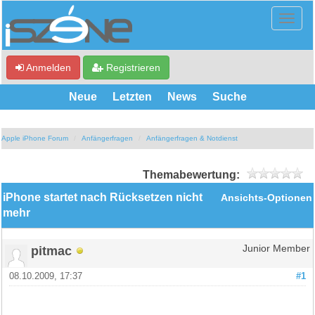
Anmelden
Registrieren
Neue
Letzten
News
Suche
Apple iPhone Forum
Anfängerfragen
Anfängerfragen & Notdienst
Themabewertung:
iPhone startet nach Rücksetzen nicht
Ansichts-Optionen
mehr
pitmac
Junior Member
08.10.2009, 17:37
#1