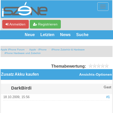
Anmelden
Registrieren
Neue
Letzten
News
Suche
Apple iPhone Forum
Apple - iPhone
iPhone Zubehör & Hardware
iPhone Hardware und Zubehör
Themabewertung:
Zusatz Akku kaufen
Ansichts-Optionen
DarkBirdi
Gast
18.10.2009, 15:56
#1